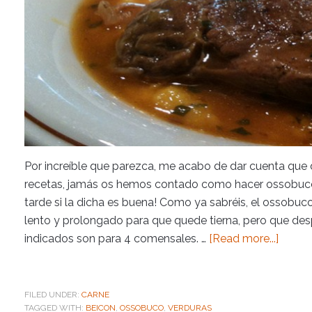
Por increíble que parezca, me acabo de dar cuenta que
recetas, jamás os hemos contado como hacer ossobuco 
tarde si la dicha es buena! Como ya sabréis, el ossobuco
lento y prolongado para que quede tierna, pero que des
indicados son para 4 comensales. …
[Read more...]
FILED UNDER:
CARNE
TAGGED WITH:
BEICON
,
OSSOBUCO
,
VERDURAS