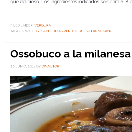
que delicioso. Los ingredientes indicados son para 6-8 
FILED UNDER:
VERDURA
TAGGED WITH:
BEICON
,
JUDÍAS VERDES
,
QUESO PARMESANO
Ossobuco a la milanesa
20 JUNIO, 2014
BY
DINAUTOR