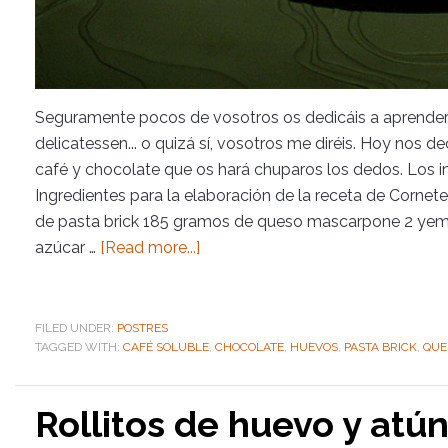
Seguramente pocos de vosotros os dedicáis a aprender
delicatessen... o quizá sí, vosotros me diréis. Hoy nos
café y chocolate que os hará chuparos los dedos. Los i
Ingredientes para la elaboración de la receta de Cornet
de pasta brick 185 gramos de queso mascarpone 2 yem
azúcar …
[Read more...]
FILED UNDER:
POSTRES
TAGGED WITH:
CAFÉ SOLUBLE
,
CHOCOLATE
,
HUEVOS
,
PASTA BRICK
,
QUE
Rollitos de huevo y atú