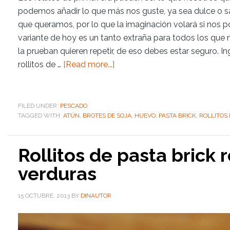
podemos añadir lo que más nos guste, ya sea dulce o sa
que queramos, por lo que la imaginación volará si nos p
variante de hoy es un tanto extraña para todos los que
la prueban quieren repetir, de eso debes estar seguro. I
rollitos de …
[Read more...]
FILED UNDER:
PESCADO
TAGGED WITH:
ATÚN
,
BROTES DE SOJA
,
HUEVO
,
PASTA BRICK
,
ROLLITOS
Rollitos de pasta brick 
verduras
15 OCTUBRE, 2013
BY
DINAUTOR