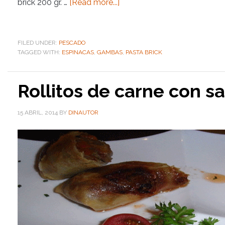
brick 200 gr. …
[Read more...]
FILED UNDER:
PESCADO
TAGGED WITH:
ESPINACAS
,
GAMBAS
,
PASTA BRICK
Rollitos de carne con s
15 ABRIL, 2014
BY
DINAUTOR