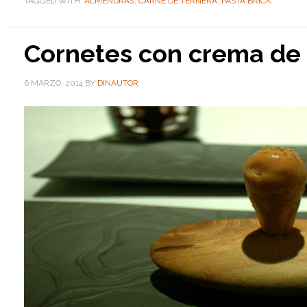
TAGGED WITH:
ALMENDRAS
,
CARNE DE TERNERA
,
PASTA BRICK
Cornetes con crema de 
6 MARZO, 2014
BY
DINAUTOR