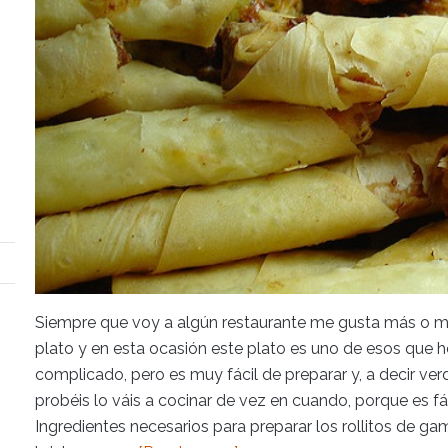
Siempre que voy a algún restaurante me gusta más o m
plato y en esta ocasión este plato es uno de esos que 
complicado, pero es muy fácil de preparar y, a decir ver
probéis lo váis a cocinar de vez en cuando, porque es fác
Ingredientes necesarios para preparar los rollitos de ga