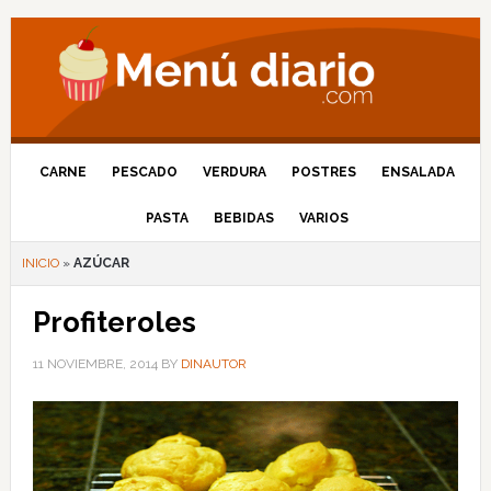
CARNE
PESCADO
VERDURA
POSTRES
ENSALADA
PASTA
BEBIDAS
VARIOS
INICIO
»
AZÚCAR
Profiteroles
11 NOVIEMBRE, 2014
BY
DINAUTOR