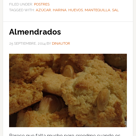
FILED UNDER:
POSTRES
TAGGED WITH:
AZÚCAR
,
HARINA
,
HUEVOS
,
MANTEQUILLA
,
SAL
Almendrados
25 SEPTIEMBRE, 2014
BY
DINAUTOR
Parece que falta mucho pero creedme cuando os