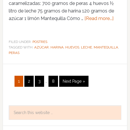
caramelizadas: 700 gramos de peras 4 huevos ½
litro de leche 75 gramos de harina 120 gramos de
azúcar 1 limón Mantequilla Cómo …
[Read more...]
FILED UNDER:
POSTRES
TAGGED WITH:
AZÚCAR
,
HARINA
,
HUEVOS
,
LECHE
,
MANTEQUILLA
,
PERAS
1
2
3
…
8
Next Page »