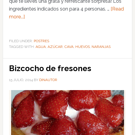
que te lleves una grata y refrescante sorpresa! Los
ingredientes indicados son para 4 personas. …
[Read
more...]
FILED UNDER:
POSTRES
TAGGED WITH:
AGUA
,
AZÚCAR
,
CAVA
,
HUEVOS
,
NARANJAS
Bizcocho de fresones
15 JULIO, 2014
BY
DINAUTOR