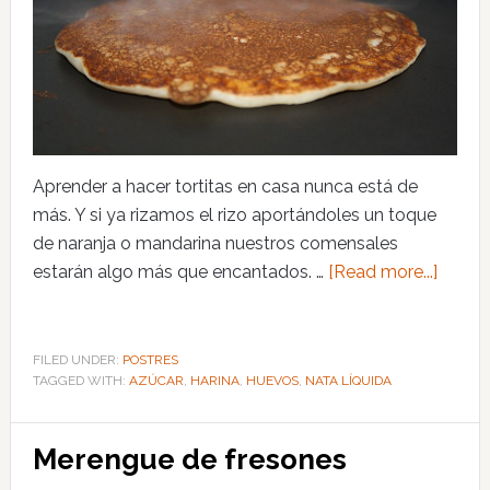
Aprender a hacer tortitas en casa nunca está de
más. Y si ya rizamos el rizo aportándoles un toque
de naranja o mandarina nuestros comensales
estarán algo más que encantados. …
[Read more...]
FILED UNDER:
POSTRES
TAGGED WITH:
AZÚCAR
,
HARINA
,
HUEVOS
,
NATA LÍQUIDA
Merengue de fresones