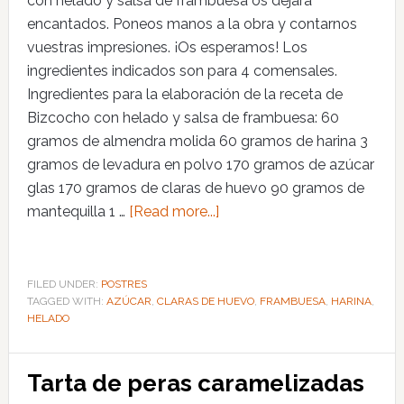
con helado y salsa de frambuesa os dejará
encantados. Poneos manos a la obra y contarnos
vuestras impresiones. ¡Os esperamos! Los
ingredientes indicados son para 4 comensales.
Ingredientes para la elaboración de la receta de
Bizcocho con helado y salsa de frambuesa: 60
gramos de almendra molida 60 gramos de harina 3
gramos de levadura en polvo 170 gramos de azúcar
glas 170 gramos de claras de huevo 90 gramos de
mantequilla 1 …
[Read more...]
FILED UNDER:
POSTRES
TAGGED WITH:
AZÚCAR
,
CLARAS DE HUEVO
,
FRAMBUESA
,
HARINA
,
HELADO
Tarta de peras caramelizadas