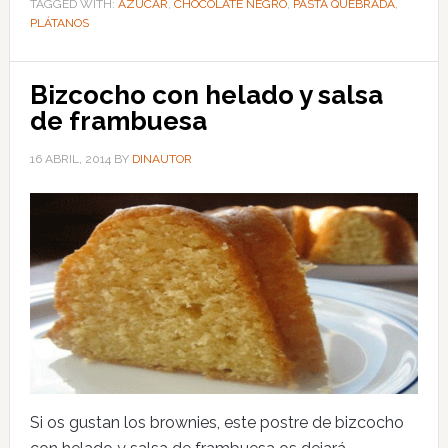
TAGGED WITH:
AZÚCAR
,
CHOCOLATE NEGRO
,
PASTA QUEBRADA
,
PLÁTANOS
Bizcocho con helado y salsa
de frambuesa
16 ABRIL, 2014
BY
DINAUTOR
Si os gustan los brownies, este postre de bizcocho