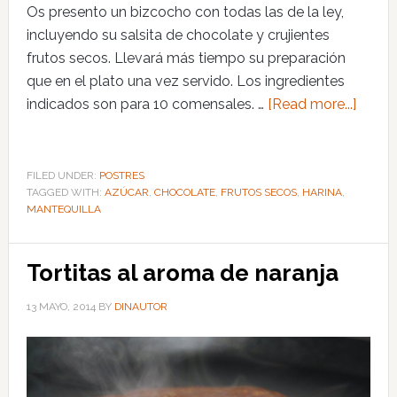
Os presento un bizcocho con todas las de la ley,
incluyendo su salsita de chocolate y crujientes
frutos secos. Llevará más tiempo su preparación
que en el plato una vez servido. Los ingredientes
indicados son para 10 comensales. …
[Read more...]
FILED UNDER:
POSTRES
TAGGED WITH:
AZÚCAR
,
CHOCOLATE
,
FRUTOS SECOS
,
HARINA
,
MANTEQUILLA
Tortitas al aroma de naranja
13 MAYO, 2014
BY
DINAUTOR