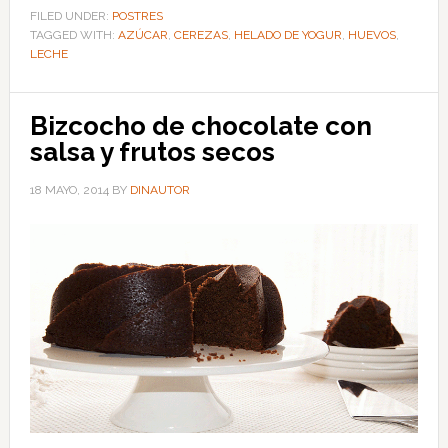
FILED UNDER:
POSTRES
TAGGED WITH:
AZÚCAR
,
CEREZAS
,
HELADO DE YOGUR
,
HUEVOS
,
LECHE
Bizcocho de chocolate con
salsa y frutos secos
18 MAYO, 2014
BY
DINAUTOR