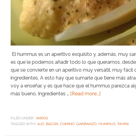
El hummus es un aperitivo exquisito y, además, muy san
es que le podemos añadir todo lo que queramos, desde 
que se convierte en un aperitivo muy versátil, muy fáci
ingredientes. A esto hay que sumarle que tiene más atr
voy a enseñar, y es que hace que el hummus parezca a
más bueno. Ingredientes …
[Read more...]
FILED UNDER:
VARIOS
TAGGED WITH:
AJO
,
BACON
,
COMINO
,
GARBANZO
,
HUMMUS
,
TAHINI