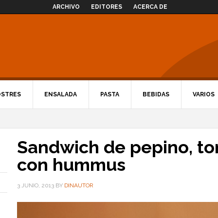
ARCHIVO
EDITORES
ACERCA DE
OSTRES
ENSALADA
PASTA
BEBIDAS
VARIOS
Sandwich de pepino, t
con hummus
3 JUNIO, 2013
BY
DINAUTOR