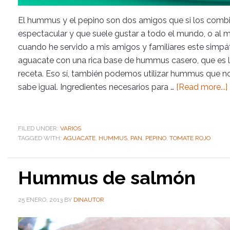
El hummus y el pepino son dos amigos que si los com
espectacular y que suele gustar a todo el mundo, o al
cuando he servido a mis amigos y familiares este simp
aguacate con una rica base de hummus casero, que es l
receta. Eso sí, también podemos utilizar hummus que no
sabe igual. Ingredientes necesarios para …
[Read more...]
FILED UNDER:
VARIOS
TAGGED WITH:
AGUACATE
,
HUMMUS
,
PAN
,
PEPINO
,
TOMATE ROJO
Hummus de salmón
25 ENERO, 2013
BY
DINAUTOR