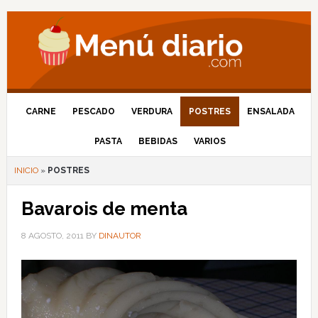
CARNE
PESCADO
VERDURA
POSTRES
ENSALADA
PASTA
BEBIDAS
VARIOS
INICIO
»
POSTRES
Bavarois de menta
8 AGOSTO, 2011
BY
DINAUTOR