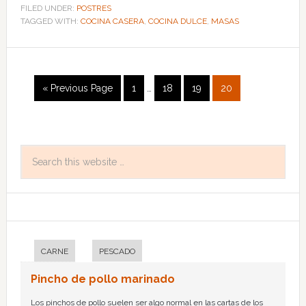
FILED UNDER:
POSTRES
TAGGED WITH:
COCINA CASERA
,
COCINA DULCE
,
MASAS
« Previous Page
1
…
18
19
20
CARNE
PESCADO
Pincho de pollo marinado
Los pinchos de pollo suelen ser algo normal en las cartas de los