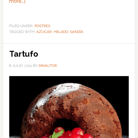
more...]
FILED UNDER:
POSTRES
TAGGED WITH:
AZÚCAR
,
HELADO
,
SANDÍA
Tartufo
8 JULIO, 2011
BY
DINAUTOR