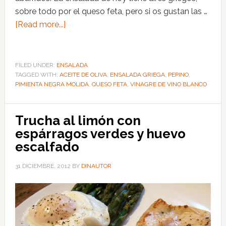
sobre todo por el queso feta, pero si os gustan las …
[Read more...]
FILED UNDER:
ENSALADA
TAGGED WITH:
ACEITE DE OLIVA
,
ENSALADA GRIEGA
,
PEPINO
,
PIMIENTA NEGRA MOLIDA
,
QUESO FETA
,
VINAGRE DE VINO BLANCO
Trucha al limón con
espárragos verdes y huevo
escalfado
31 DICIEMBRE, 2012
BY
DINAUTOR