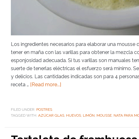
Los ingredientes necesarios para elaborar una mousse
tener en maña con las varillas para obtener la mezcla c
esponjosidad adecuada. Si tus varillas son manuales tendr
suerte de tenerlas eléctricas el esfuerzo será mínimo. S
y delicios. Las cantidades indicadas son para 4 personas
receta …
[Read more...]
FILED UNDER:
POSTRES
TAGGED WITH:
AZÚCAR GLAS
,
HUEVOS
,
LIMÓN
,
MOUSSE
,
NATA PARA M