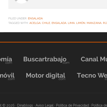
FILED UNDER:
ENSALADA
TAGGED WITH:
ACELGA
,
CHILE
,
ENSALADA
,
LIMA
,
LIMÓN
,
MANZANA
,
RÚ
t © 2026 ·
Dinablogs
·
Aviso Legal
·
Política de Privacidad
·
Política 