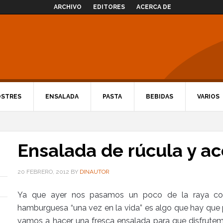
ARCHIVO
EDITORES
ACERCA DE
OSTRES
ENSALADA
PASTA
BEBIDAS
VARIOS
Ensalada de rúcula y a
20 FEBRERO, 2012
BY
DINAUTOR
Ya que ayer nos pasamos un poco de la raya con
hamburguesa “una vez en la vida” es algo que hay que 
vamos a hacer una fresca ensalada para que disfrute