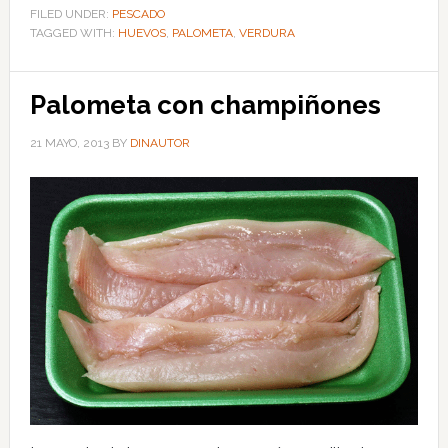
FILED UNDER:
PESCADO
TAGGED WITH:
HUEVOS
,
PALOMETA
,
VERDURA
Palometa con champiñones
21 MAYO, 2013
BY
DINAUTOR