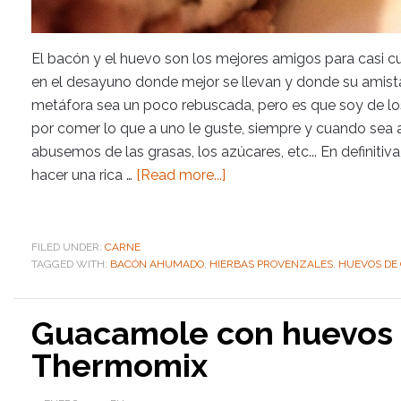
El bacón y el huevo son los mejores amigos para casi c
en el desayuno donde mejor se llevan y donde su amista
metáfora sea un poco rebuscada, pero es que soy de l
por comer lo que a uno le guste, siempre y cuando sea
abusemos de las grasas, los azúcares, etc... En definitiv
hacer una rica …
[Read more...]
FILED UNDER:
CARNE
TAGGED WITH:
BACÓN AHUMADO
,
HIERBAS PROVENZALES
,
HUEVOS DE
Guacamole con huevos d
Thermomix