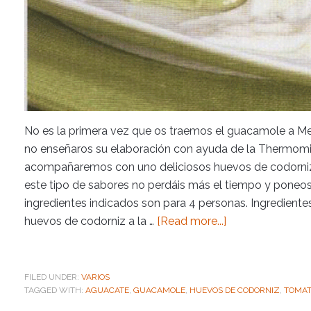
No es la primera vez que os traemos el guacamole a M
no enseñaros su elaboración con ayuda de la Thermomi
acompañaremos con uno deliciosos huevos de codorniz.
este tipo de sabores no perdáis más el tiempo y poneos
ingredientes indicados son para 4 personas. Ingredient
huevos de codorniz a la …
[Read more...]
FILED UNDER:
VARIOS
TAGGED WITH:
AGUACATE
,
GUACAMOLE
,
HUEVOS DE CODORNIZ
,
TOMA