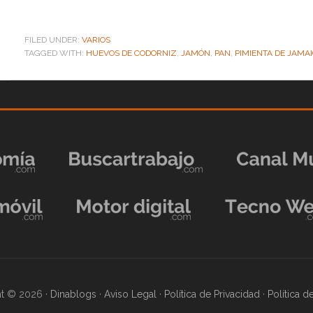
FILED UNDER:
VARIOS
TAGGED WITH:
HUEVOS DE CODORNIZ
,
JAMÓN
,
PAN
,
PIMIENTA DE JAMA
t © 2026 ·
Dinablogs
·
Aviso Legal
·
Política de Privacidad
·
Política 