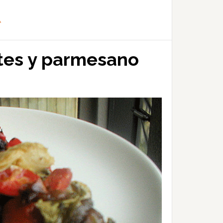
A
ates y parmesano