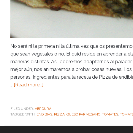
No será ni la primera ni la última vez que os presentemo
que sean vegetales o no. El quid reside en aprender a ela
maneras distintas. Así, podremos adaptarnos al paladar d
mejor aún, nos animaremos a probar cosas nuevas. Los 
personas. Ingredientes para la receta de Pizza de endi
…
[Read more...]
FILED UNDER:
VERDURA
TAGGED WITH:
ENDIBIAS
,
PIZZA
,
QUESO PARMESANO
,
TOMATES
,
TOMAT