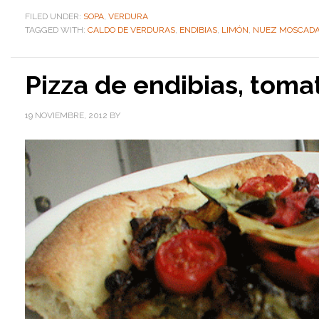
FILED UNDER:
SOPA
,
VERDURA
TAGGED WITH:
CALDO DE VERDURAS
,
ENDIBIAS
,
LIMÓN
,
NUEZ MOSCAD
Pizza de endibias, tom
19 NOVIEMBRE, 2012
BY