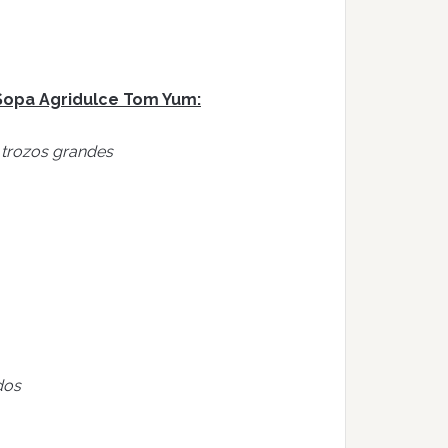
 Sopa Agridulce Tom Yum:
n trozos grandes
dos