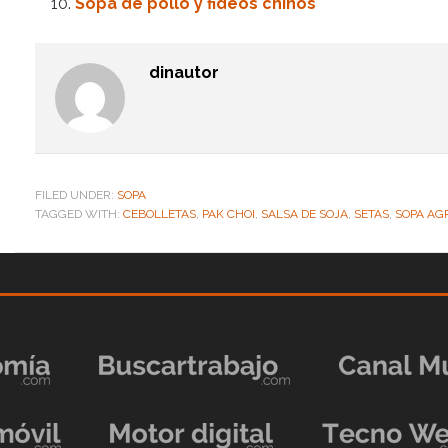
Sopa de pollo y fideos chinos
dinautor
FILED UNDER:
SOPA
TAGGED WITH:
CEBOLLETAS
,
PAK CHOI
,
SALSA DE SOJA
,
SETAS
,
SOPA AG