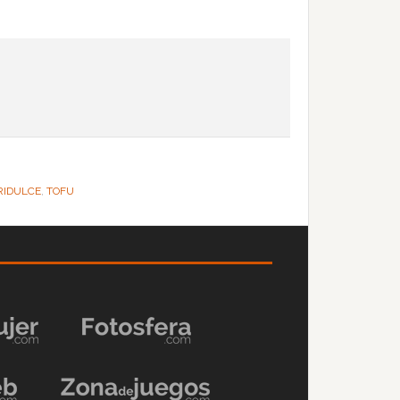
RIDULCE
,
TOFU