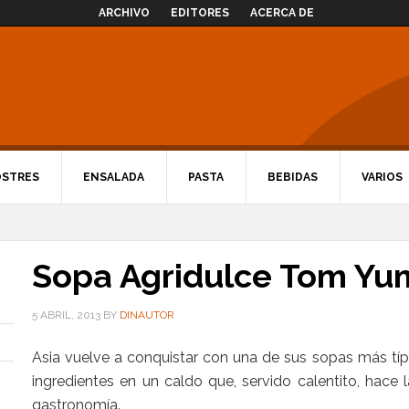
ARCHIVO
EDITORES
ACERCA DE
OSTRES
ENSALADA
PASTA
BEBIDAS
VARIOS
Sopa Agridulce Tom Yu
5 ABRIL, 2013
BY
DINAUTOR
Asia vuelve a conquistar con una de sus sopas más típ
ingredientes en un caldo que, servido calentito, hace 
gastronomía.