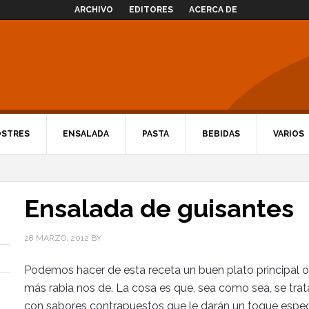
ARCHIVO
EDITORES
ACERCA DE
OSTRES
ENSALADA
PASTA
BEBIDAS
VARIOS
Ensalada de guisantes
28 MARZO, 2012
BY
Podemos hacer de esta receta un buen plato principal o
más rabia nos de. La cosa es que, sea como sea, se tra
con sabores contrapuestos que le darán un toque espec