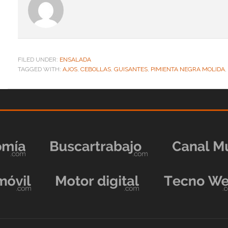
FILED UNDER:
ENSALADA
TAGGED WITH:
AJOS
,
CEBOLLAS
,
GUISANTES
,
PIMIENTA NEGRA MOLIDA
,