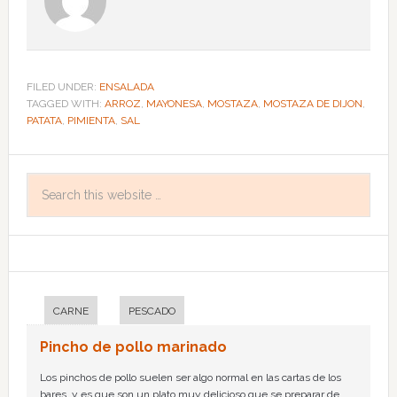
FILED UNDER:
ENSALADA
TAGGED WITH:
ARROZ
,
MAYONESA
,
MOSTAZA
,
MOSTAZA DE DIJON
,
PATATA
,
PIMIENTA
,
SAL
CARNE
PESCADO
Pincho de pollo marinado
Los pinchos de pollo suelen ser algo normal en las cartas de los
bares, y es que son un plato muy delicioso que se preparar de