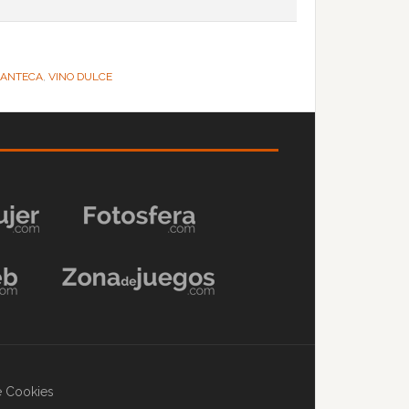
ANTECA
,
VINO DULCE
de Cookies