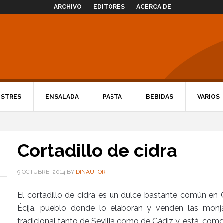
ARCHIVO
EDITORES
ACERCA DE
OSTRES
ENSALADA
PASTA
BEBIDAS
VARIOS
Cortadillo de cidra
9 OCTUBRE, 2014
BY
DINAUTOR
El cortadillo de cidra es un dulce bastante común en
Écija, pueblo donde lo elaboran y venden las monj
tradicional tanto de Sevilla como de Cádiz y, está, com