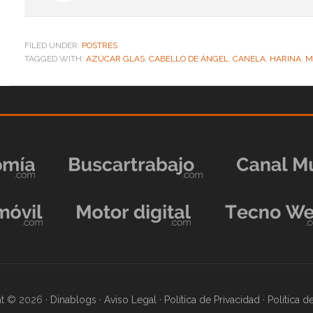
FILED UNDER:
POSTRES
TAGGED WITH:
AZÚCAR GLAS
,
CABELLO DE ÁNGEL
,
CANELA
,
HARINA
,
M
t © 2026 ·
Dinablogs
·
Aviso Legal
·
Política de Privacidad
·
Política 