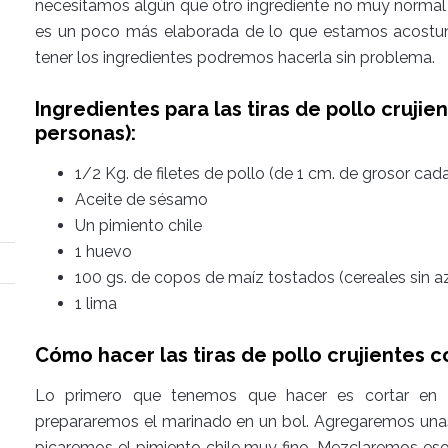
necesitamos algún que otro ingrediente no muy normal e
es un poco más elaborada de lo que estamos acostum
tener los ingredientes podremos hacerla sin problema.
Ingredientes para las tiras de pollo cruji
personas):
1/2 Kg. de filetes de pollo (de 1 cm. de grosor cad
Aceite de sésamo
Un pimiento chile
1 huevo
100 gs. de copos de maíz tostados (cereales sin a
1 lima
Cómo hacer las tiras de pollo crujientes 
Lo primero que tenemos que hacer es cortar en tir
prepararemos el marinado en un bol. Agregaremos una
picaremos el pimiento chile muy fino. Mezclaremos es