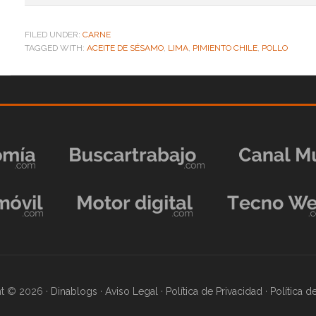
FILED UNDER:
CARNE
TAGGED WITH:
ACEITE DE SÉSAMO
,
LIMA
,
PIMIENTO CHILE
,
POLLO
t © 2026 ·
Dinablogs
·
Aviso Legal
·
Política de Privacidad
·
Política 