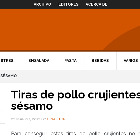
ARCHIVO
EDITORES
ACERCA DE
OSTRES
ENSALADA
PASTA
BEBIDAS
VARIOS
E SÉSAMO
Tiras de pollo crujiente
sésamo
22 MARZO, 2012
BY
DINAUTOR
Para conseguir estas tiras de pollo crujientes n