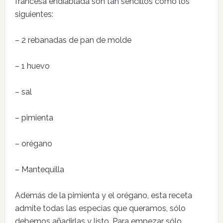
francesa endiablada son tan sencillos como los
siguientes:
– 2 rebanadas de pan de molde
– 1 huevo
– sal
– pimienta
– orégano
– Mantequilla
Además de la pimienta y el orégano, esta receta
admite todas las especias que queramos, sólo
debemos añadirlas y listo. Para empezar sólo