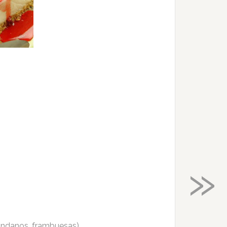
»
rándanos, frambuesas)