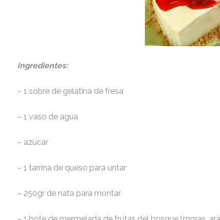
Ingredientes:
– 1 sobre de gelatina de fresa
– 1 vaso de agua
– azúcar
– 1 tarrina de queso para untar
– 250gr de nata para montar
– 1 bote de mermelada de frutas del bosque (moras, a