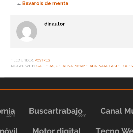
Bavarois de menta
dinautor
FILED UNDER:
POSTRES
TAGGED WITH:
GALLETAS
,
GELATINA
,
MERMELADA
,
NATA
,
PASTEL
,
QUES