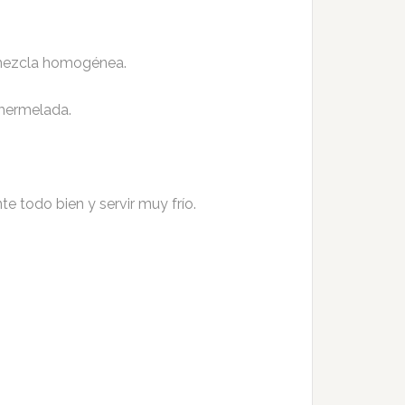
 mezcla homogénea.
 mermelada.
e todo bien y servir muy frío.