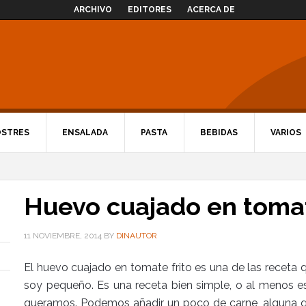
ARCHIVO
EDITORES
ACERCA DE
OSTRES
ENSALADA
PASTA
BEBIDAS
VARIOS
Huevo cuajado en toma
11 NOVIEMBRE, 2014
BY
DINAUTOR
El huevo cuajado en tomate frito es una de las recet
soy pequeño. Es una receta bien simple, o al menos e
queramos. Podemos añadir un poco de carne, alguna qu