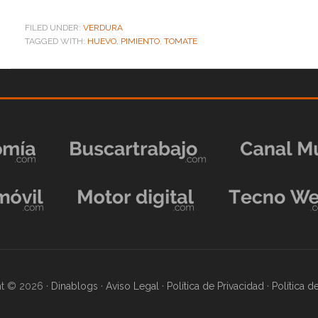
FILED UNDER:
VERDURA
TAGGED WITH:
HUEVO
,
PIMIENTO
,
TOMATE
t © 2026 ·
Dinablogs
·
Aviso Legal
·
Política de Privacidad
·
Política 