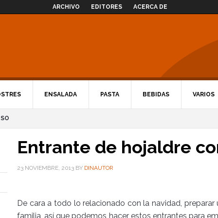
ARCHIVO
EDITORES
ACERCA DE
OSTRES
ENSALADA
PASTA
BEBIDAS
VARIOS
ESO
Entrante de hojaldre c
23 NOVIEMBRE, 2013
BY
DINAUTOR
De cara a todo lo relacionado con la navidad, preparar
familia, así que podemos hacer estos entrantes para 